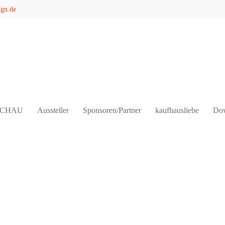
ign.de
SCHAU
Aussteller
Sponsoren/Partner
kaufhausliebe
Dow